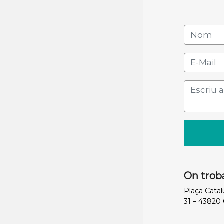
On trob
Plaça Cata
31 – 43820 