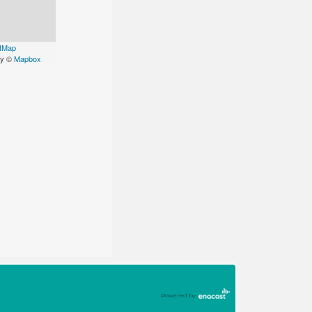
tMap
ry ©
Mapbox
Powered by