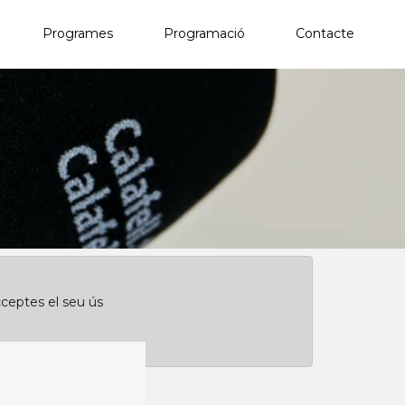
Programes
Programació
Contacte
×
Clica aquí per començar des de l'inici
cceptes el seu ús