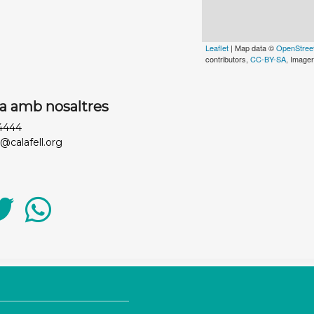
Leaflet
| Map data ©
OpenStree
contributors,
CC-BY-SA
, Image
a amb nosaltres
94444
o@calafell.org