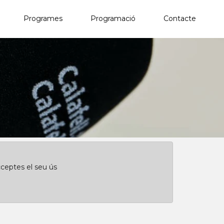
Programes
Programació
Contacte
×
Clica aquí per començar des de l'inici
cceptes el seu ús