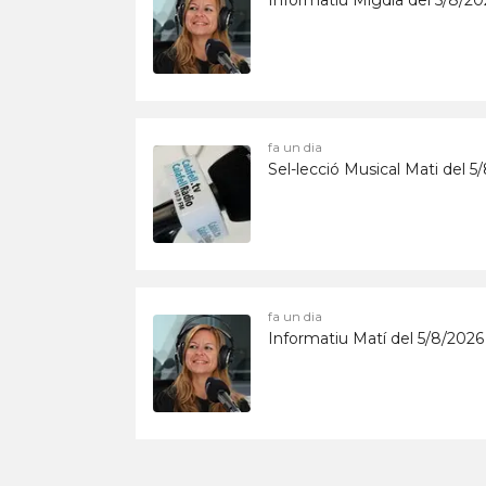
Informatiu Migdia del 5/8/20
fa un dia
Sel-lecció Musical Mati del 5
fa un dia
Informatiu Matí del 5/8/2026