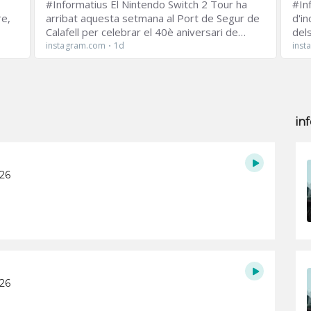
in
026
026