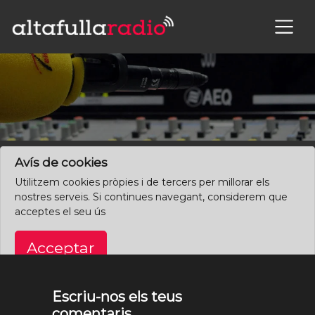
×
Clica aquí per començar des de l'inici
Avís de cookies
Utilitzem cookies pròpies i de tercers per millorar els
nostres serveis. Si continues navegant, considerem que
acceptes el seu ús
Acceptar
Escriu-nos els teus
comentaris