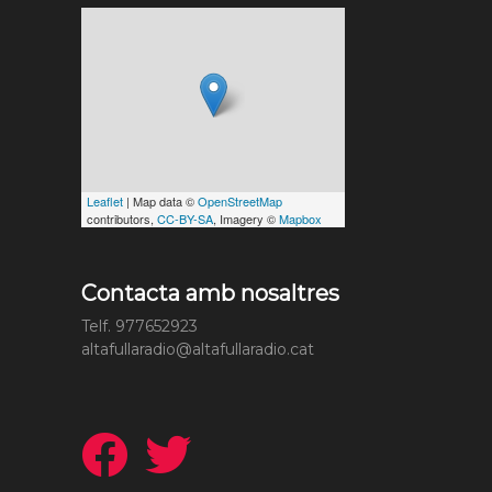
Leaflet
| Map data ©
OpenStreetMap
contributors,
CC-BY-SA
, Imagery ©
Mapbox
Contacta amb nosaltres
Telf. 977652923
altafullaradio@altafullaradio.cat