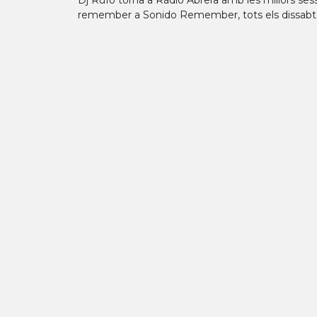
Dj Rufo torna a Ràdio Abrera amb les millors ses
remember a Sonido Remember, tots els dissabtes,