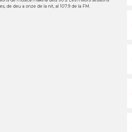
sions de música màkina dels 90's. Les millors sessions
 de deu a onze de la nit, al 107.9 de la FM.