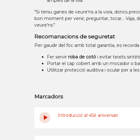
amples de la vila.
"Si teniu ganes de veure'ns a la vora, doncs preci
bon moment per venir, preguntar, tocar... Vaja, 
veure'ns."
Recomanacions de seguretat
Per gaudir del foc amb total garantia, es recorda 
Fer servir
roba de cotó
i evitar teixits sintèt
Portar el cap cobert amb un mocador o bar
Utilitzar protecció auditiva i ocular per a 
Marcadors
Introducció al 45è aniversari