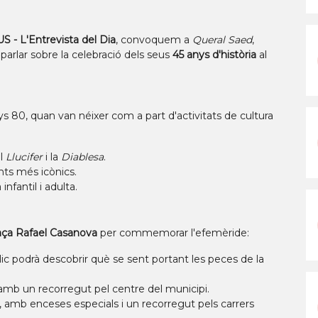
- L'Entrevista del Dia
, convoquem a
Queral Saed
,
 parlar sobre la celebració dels seus
45 anys d'història
al
nys 80, quan van néixer com a part d'activitats de cultura
el
Llucifer
i la
Diablesa
.
ts més icònics.
nfantil i adulta.
aça Rafael Casanova
per commemorar l'efemèride:
blic podrà descobrir què se sent portant les peces de la
 amb un recorregut pel centre del municipi.
0 h, amb enceses especials i un recorregut pels carrers