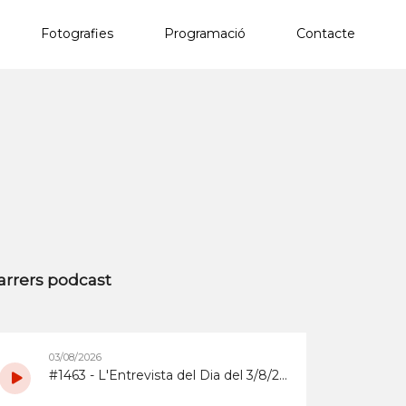
Fotografies
Programació
Contacte
×
arrers podcast
03/08/2026
#1463 - L'Entrevista del Dia del 3/8/2026 sobre la Copa d'Espanya de Superenduro a Abrera