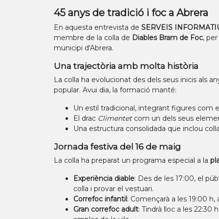
45 anys de tradició i foc a Abrera
En aquesta entrevista de
SERVEIS INFORMATIUS 
membre de la colla de
Diables Bram de Foc
, per
municipi d'Abrera.
Una trajectòria amb molta història
La colla ha evolucionat des dels seus inicis als a
popular. Avui dia, la formació manté:
Un estil tradicional, integrant figures com 
El drac
Climentet
com un dels seus elemen
Una estructura consolidada que inclou colla i
Jornada festiva del 16 de maig
La colla ha preparat un programa especial a la
pl
Experiència diable
: Des de les 17:00, el pú
colla i provar el vestuari.
Correfoc infantil
: Començarà a les 19:00 h,
Gran correfoc adult
: Tindrà lloc a les 22:3