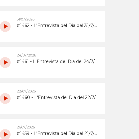
31/07/2026
#1462 - L'Entrevista del Dia del 31/7/2026 amb la coordinadora i els participants del grup de grans del Casal d'Estiu Municipal de 2026
24/07/2026
#1461 - L'Entrevista del Dia del 24/7/2026 amb l'Abrera Gimnàstic Club
22/07/2026
#1460 - L'Entrevista del Dia del 22/7/2026 sobre la Festa Major 2026 del Barri de Sta. Maria i el Suro
21/07/2026
#1459 - L'Entrevista del Dia del 21/7/2026 sobrera la Festa Major 2026 del barri del Rebato d'Abrera