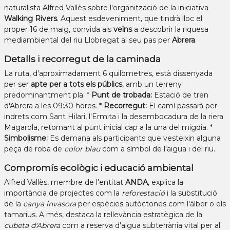
naturalista Alfred Vallès sobre l'organització de la iniciativa
Walking Rivers
. Aquest esdeveniment, que tindrà lloc el
proper 16 de maig, convida als
veïns
a descobrir la riquesa
mediambiental del riu Llobregat al seu pas per
Abrera
.
Detalls i recorregut de la caminada
La ruta, d'aproximadament 6 quilòmetres, està dissenyada
per ser
apte per a tots els públics
, amb un terreny
predominantment pla: *
Punt de trobada:
Estació de tren
d'Abrera a les 09:30 hores. *
Recorregut:
El camí passarà per
indrets com Sant Hilari, l'Ermita i la desembocadura de la riera
Magarola, retornant al punt inicial cap a la una del migdia. *
Simbolisme:
Es demana als participants que vesteixin alguna
peça de roba de
color blau
com a símbol de l'aigua i del riu.
Compromís ecològic i educació ambiental
Alfred Vallès, membre de l'entitat
ANDA
, explica la
importància de projectes com la
reforestació
i la substitució
de la
canya invasora
per espècies autòctones com l'àlber o els
tamarius. A més, destaca la rellevància estratègica de la
cubeta d'Abrera
com a reserva d'aigua subterrània vital per al