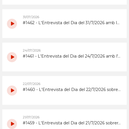
31/07/2026
#1462 - L'Entrevista del Dia del 31/7/2026 amb la coordinadora i els participants del grup de grans del Casal d'Estiu Municipal de 2026
24/07/2026
#1461 - L'Entrevista del Dia del 24/7/2026 amb l'Abrera Gimnàstic Club
22/07/2026
#1460 - L'Entrevista del Dia del 22/7/2026 sobre la Festa Major 2026 del Barri de Sta. Maria i el Suro
21/07/2026
#1459 - L'Entrevista del Dia del 21/7/2026 sobrera la Festa Major 2026 del barri del Rebato d'Abrera