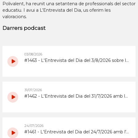
Polivalent, ha reunit una setantena de professionals del sector
educatiu. I avui a L’Entrevista del Dia, us oferim les
valoracions.
Darrers podcast
03/08/2026
#1463 - L'Entrevista del Dia del 3/8/2026 sobre la Copa d'Espanya de Superenduro a Abrera
31/07/2026
#1462 - L'Entrevista del Dia del 31/7/2026 amb la coordinadora i els participants del grup de grans del Casal d'Estiu Municipal de 2026
24/07/2026
#1461 - L'Entrevista del Dia del 24/7/2026 amb l'Abrera Gimnàstic Club