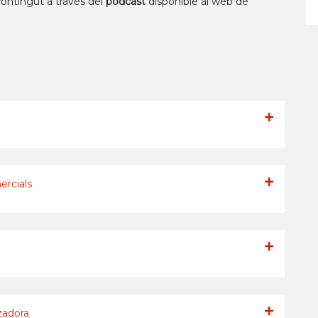
ontingut a través del
podcast
disponible al web de
rcials
zadora