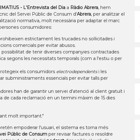
ATIUS - L'Entrevista del Dia
a
Ràdio Abrera
, hem
cnic del Servei Públic de Consum d'
Abrera
, per analitzar el
lització normativa, molt necessària per adaptar el marc
es persones consumidores:
prohibeixen estrictament les trucades no sol·licitades i
cions comercials per evitar abusos.
la possibilitat de tenir diverses companyies contractades
ica segons les necessitats temporals (com a l'estiu o per
protegeix els consumidors
electrodependents
i les
ar subministraments essencials per evitar talls per
dores han de garantir un servei d'atenció al client gratuït i
a de cada reclamació en un termini màxim de 15 dies
vant molt important."
pretén empoderar l'usuari, el sistema es torna més
vei Públic de Consum
per revisar factures o resoldre