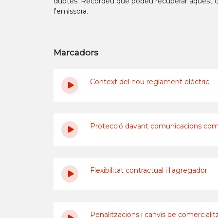
dubtes. Recordeu que podeu recuperar aquest c
l'emissora.
Marcadors
Context del nou reglament elèctric
Protecció davant comunicacions come
Flexibilitat contractual i l'agregador
Penalitzacions i canvis de comercialit