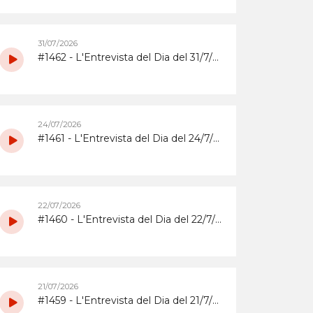
31/07/2026
#1462 - L'Entrevista del Dia del 31/7/2026 amb la coordinadora i els participants del grup de grans del Casal d'Estiu Municipal de 2026
24/07/2026
#1461 - L'Entrevista del Dia del 24/7/2026 amb l'Abrera Gimnàstic Club
22/07/2026
#1460 - L'Entrevista del Dia del 22/7/2026 sobre la Festa Major 2026 del Barri de Sta. Maria i el Suro
21/07/2026
#1459 - L'Entrevista del Dia del 21/7/2026 sobrera la Festa Major 2026 del barri del Rebato d'Abrera