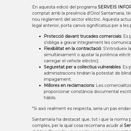
En aquesta edició del programa
SERVEIS INFORM
comptat amb la presència d'Oriol Santamaria, tè
nou reglament del sector elèctric. Aquesta actua
legal anterior, porta canvis significatius per a l
Protecció davant trucades comercials
: Es 
s'obliga a gravar íntegrament les comunica
Flexibilitat en la contractació
: S'introdueix 
simultàniament o ajustar la potència elèctr
carregar el vehicle elèctric).
Seguretat per a col·lectius vulnerables
: Es 
administracions tindran la potestat de blind
impagament.
Millores en reclamacions
: Les comercialitza
proporcionar constància documental escrit
hàbils.
"Si això realment es respecta, seria un pas enda
Santamaria ha destacat que, tot i que la norma 
complex, per la qual cosa recomana acudir al
Ser