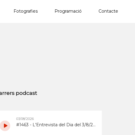
Fotografies
Programació
Contacte
×
arrers podcast
03/08/2026
#1463 - L'Entrevista del Dia del 3/8/2026 sobre la Copa d'Espanya de Superenduro a Abrera