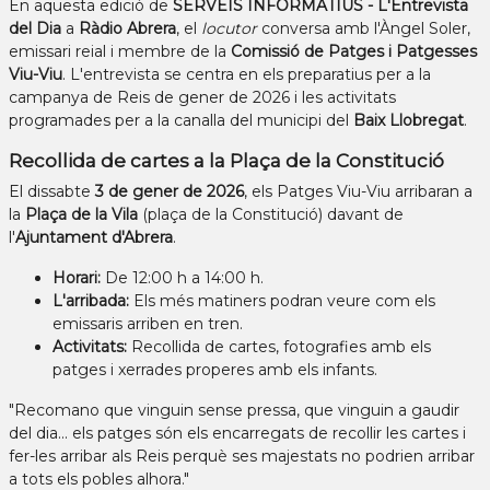
En aquesta edició de
SERVEIS INFORMATIUS - L'Entrevista
del Dia
a
Ràdio Abrera
, el
locutor
conversa amb l'Àngel Soler,
emissari reial i membre de la
Comissió de Patges i Patgesses
Viu-Viu
. L'entrevista se centra en els preparatius per a la
campanya de Reis de gener de 2026 i les activitats
programades per a la canalla del municipi del
Baix Llobregat
.
Recollida de cartes a la Plaça de la Constitució
El dissabte
3 de gener de 2026
, els Patges Viu-Viu arribaran a
la
Plaça de la Vila
(plaça de la Constitució) davant de
l'
Ajuntament d'Abrera
.
Horari:
De 12:00 h a 14:00 h.
L'arribada:
Els més matiners podran veure com els
emissaris arriben en tren.
Activitats:
Recollida de cartes, fotografies amb els
patges i xerrades properes amb els infants.
"Recomano que vinguin sense pressa, que vinguin a gaudir
del dia... els patges són els encarregats de recollir les cartes i
fer-les arribar als Reis perquè ses majestats no podrien arribar
a tots els pobles alhora."