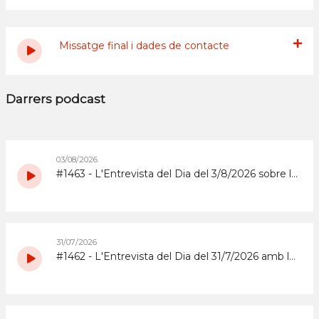
Missatge final i dades de contacte
Darrers podcast
03/08/2026
#1463 - L'Entrevista del Dia del 3/8/2026 sobre la Copa d'Espanya de Superenduro a Abrera
31/07/2026
#1462 - L'Entrevista del Dia del 31/7/2026 amb la coordinadora i els participants del grup de grans del Casal d'Estiu Municipal de 2026