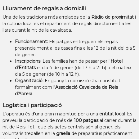
Lliurament de regals a domicili
Una de les tradicions més arrelades de la
Ràdio de proximitat
i
la cultura local és el repartiment de regals directament a les
llars durant la nit de la cavalcada.
Funcionament:
Els patges entreguen els regals
presencialment a les cases fins a les 12 de la nit del dia 5
de gener.
Inscripcions:
Les famílies han de passar per l'
Hotel
d'Entitats
el dia 4 de gener (de 17 h a 21 h) o el mateix
dia 5 de gener (de 10 h a 12 h).
Organització:
Enguany la comissió s'ha constituït
formalment com l'
Associació Cavalcada de Reis
d'Abrera
.
Logística i participació
L'operatiu és d'una gran magnitud per a una
entitat local
. Es
preveu la participació de més de
100 patges
al carrer durant la
nit de Reis. Tot i que els actes centrals són al gener, els
voluntaris treballen en la
graella
de preparatius pràcticament