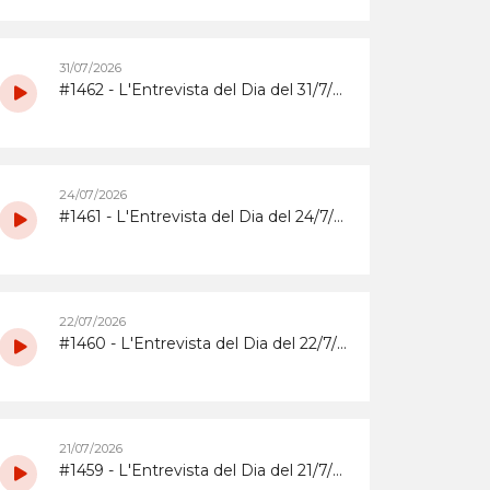
31/07/2026
#1462 - L'Entrevista del Dia del 31/7/2026 amb la coordinadora i els participants del grup de grans del Casal d'Estiu Municipal de 2026
24/07/2026
#1461 - L'Entrevista del Dia del 24/7/2026 amb l'Abrera Gimnàstic Club
22/07/2026
#1460 - L'Entrevista del Dia del 22/7/2026 sobre la Festa Major 2026 del Barri de Sta. Maria i el Suro
21/07/2026
#1459 - L'Entrevista del Dia del 21/7/2026 sobrera la Festa Major 2026 del barri del Rebato d'Abrera