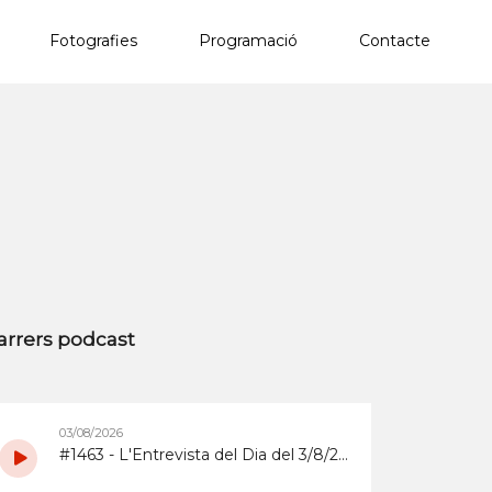
Fotografies
Programació
Contacte
×
arrers podcast
03/08/2026
#1463 - L'Entrevista del Dia del 3/8/2026 sobre la Copa d'Espanya de Superenduro a Abrera