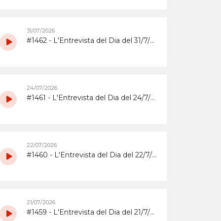
31/07/2026
#1462 - L'Entrevista del Dia del 31/7/2026 amb la coordinadora i els participants del grup de grans del Casal d'Estiu Municipal de 2026
24/07/2026
#1461 - L'Entrevista del Dia del 24/7/2026 amb l'Abrera Gimnàstic Club
22/07/2026
#1460 - L'Entrevista del Dia del 22/7/2026 sobre la Festa Major 2026 del Barri de Sta. Maria i el Suro
21/07/2026
#1459 - L'Entrevista del Dia del 21/7/2026 sobrera la Festa Major 2026 del barri del Rebato d'Abrera