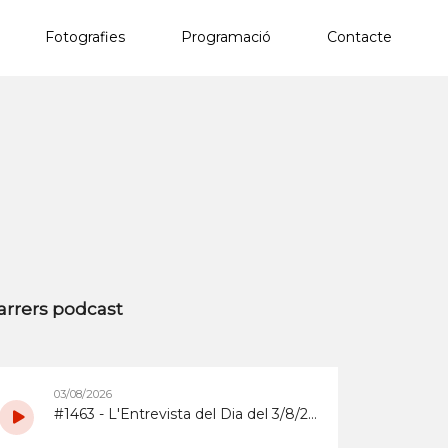
Fotografies
Programació
Contacte
×
arrers podcast
03/08/2026
#1463 - L'Entrevista del Dia del 3/8/2026 sobre la Copa d'Espanya de Superenduro a Abrera