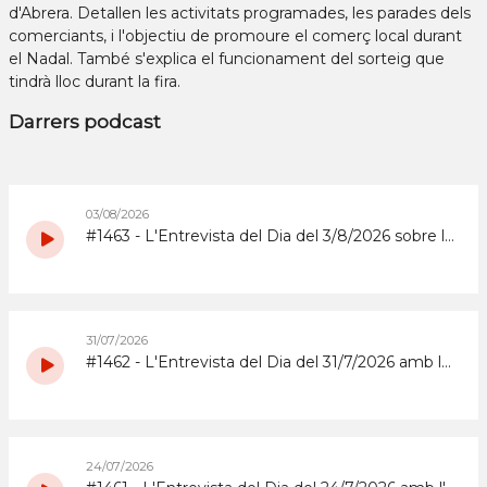
d'Abrera. Detallen les activitats programades, les parades dels
comerciants, i l'objectiu de promoure el comerç local durant
el Nadal. També s'explica el funcionament del sorteig que
tindrà lloc durant la fira.
Darrers podcast
03/08/2026
#1463 - L'Entrevista del Dia del 3/8/2026 sobre la Copa d'Espanya de Superenduro a Abrera
31/07/2026
#1462 - L'Entrevista del Dia del 31/7/2026 amb la coordinadora i els participants del grup de grans del Casal d'Estiu Municipal de 2026
24/07/2026