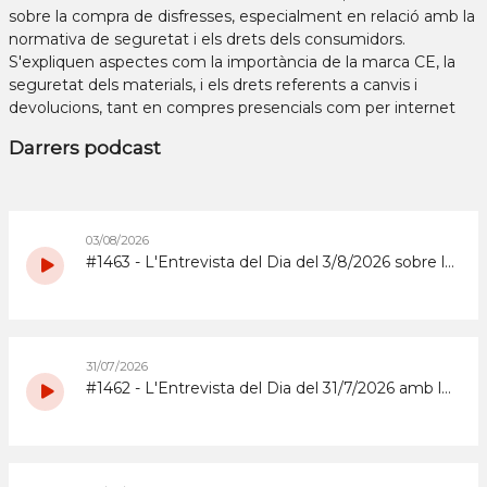
sobre la compra de disfresses, especialment en relació amb la
normativa de seguretat i els drets dels consumidors.
S'expliquen aspectes com la importància de la marca CE, la
seguretat dels materials, i els drets referents a canvis i
devolucions, tant en compres presencials com per internet
Darrers podcast
03/08/2026
#1463 - L'Entrevista del Dia del 3/8/2026 sobre la Copa d'Espanya de Superenduro a Abrera
31/07/2026
#1462 - L'Entrevista del Dia del 31/7/2026 amb la coordinadora i els participants del grup de grans del Casal d'Estiu Municipal de 2026