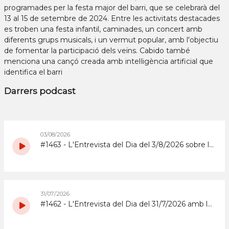
programades per la festa major del barri, que se celebrarà del
13 al 15 de setembre de 2024. Entre les activitats destacades
es troben una festa infantil, caminades, un concert amb
diferents grups musicals, i un vermut popular, amb l'objectiu
de fomentar la participació dels veïns. Cabido també
menciona una cançó creada amb intel·ligència artificial que
identifica el barri
Darrers podcast
03/08/2026
#1463 - L'Entrevista del Dia del 3/8/2026 sobre la Copa d'Espanya de Superenduro a Abrera
31/07/2026
#1462 - L'Entrevista del Dia del 31/7/2026 amb la coordinadora i els participants del grup de grans del Casal d'Estiu Municipal de 2026