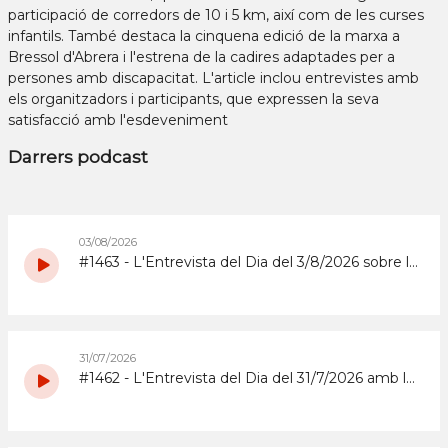
participació de corredors de 10 i 5 km, així com de les curses
infantils. També destaca la cinquena edició de la marxa a
Bressol d'Abrera i l'estrena de la cadires adaptades per a
persones amb discapacitat. L'article inclou entrevistes amb
els organitzadors i participants, que expressen la seva
satisfacció amb l'esdeveniment
Darrers podcast
03/08/2026
#1463 - L'Entrevista del Dia del 3/8/2026 sobre la Copa d'Espanya de Superenduro a Abrera
31/07/2026
#1462 - L'Entrevista del Dia del 31/7/2026 amb la coordinadora i els participants del grup de grans del Casal d'Estiu Municipal de 2026