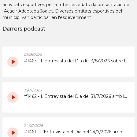
activitats esportives per a totes les edats i la presentació de
l'Acadir Adaptada Joalet. Diverses entitats esportives del
municipi van participar en l'esdeveniment
Darrers podcast
03/08/2026
#1463 - L'Entrevista del Dia del 3/8/2026 sobre la Copa d'Espanya de Superenduro a Abrera
31/07/2026
#1462 - L'Entrevista del Dia del 31/7/2026 amb la coordinadora i els participants del grup de grans del Casal d'Estiu Municipal de 2026
24/07/2026
#1461 - L'Entrevista del Dia del 24/7/2026 amb l'Abrera Gimnàstic Club