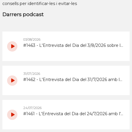
consells per identificar-les i evitar-les
Darrers podcast
03/08/2026
#1463 - L'Entrevista del Dia del 3/8/2026 sobre la Copa d'Espanya de Superenduro a Abrera
31/07/2026
#1462 - L'Entrevista del Dia del 31/7/2026 amb la coordinadora i els participants del grup de grans del Casal d'Estiu Municipal de 2026
24/07/2026
#1461 - L'Entrevista del Dia del 24/7/2026 amb l'Abrera Gimnàstic Club