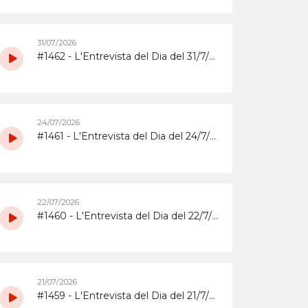
31/07/2026
#1462 - L'Entrevista del Dia del 31/7/2026 amb la coordinadora i els participants del grup de grans del Casal d'Estiu Municipal de 2026
24/07/2026
#1461 - L'Entrevista del Dia del 24/7/2026 amb l'Abrera Gimnàstic Club
22/07/2026
#1460 - L'Entrevista del Dia del 22/7/2026 sobre la Festa Major 2026 del Barri de Sta. Maria i el Suro
21/07/2026
#1459 - L'Entrevista del Dia del 21/7/2026 sobrera la Festa Major 2026 del barri del Rebato d'Abrera