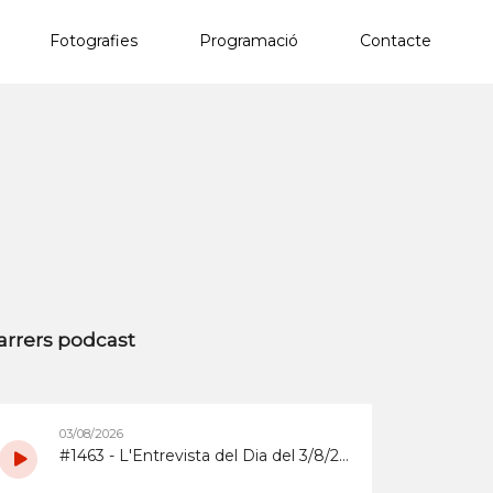
Fotografies
Programació
Contacte
×
arrers podcast
03/08/2026
#1463 - L'Entrevista del Dia del 3/8/2026 sobre la Copa d'Espanya de Superenduro a Abrera