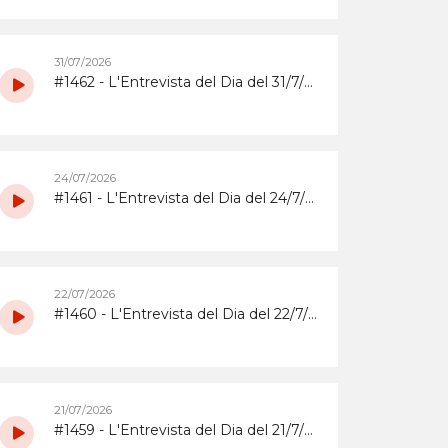
31/07/2026
#1462 - L'Entrevista del Dia del 31/7/2026 amb la coordinadora i els participants del grup de grans del Casal d'Estiu Municipal de 2026
24/07/2026
#1461 - L'Entrevista del Dia del 24/7/2026 amb l'Abrera Gimnàstic Club
22/07/2026
#1460 - L'Entrevista del Dia del 22/7/2026 sobre la Festa Major 2026 del Barri de Sta. Maria i el Suro
21/07/2026
#1459 - L'Entrevista del Dia del 21/7/2026 sobrera la Festa Major 2026 del barri del Rebato d'Abrera