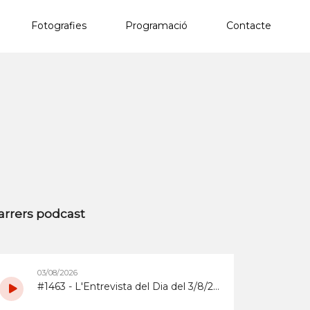
Fotografies
Programació
Contacte
×
arrers podcast
03/08/2026
#1463 - L'Entrevista del Dia del 3/8/2026 sobre la Copa d'Espanya de Superenduro a Abrera