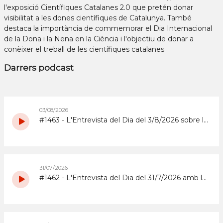
l'exposició Científiques Catalanes 2.0 que pretén donar
visibilitat a les dones científiques de Catalunya. També
destaca la importància de commemorar el Dia Internacional
de la Dona i la Nena en la Ciència i l'objectiu de donar a
conèixer el treball de les científiques catalanes
Darrers podcast
03/08/2026
#1463 - L'Entrevista del Dia del 3/8/2026 sobre la Copa d'Espanya de Superenduro a Abrera
31/07/2026
#1462 - L'Entrevista del Dia del 31/7/2026 amb la coordinadora i els participants del grup de grans del Casal d'Estiu Municipal de 2026