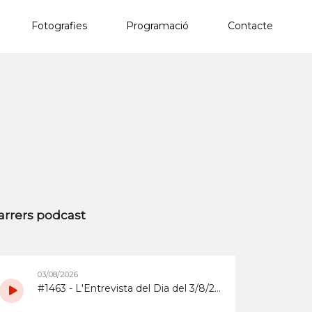
Fotografies
Programació
Contacte
×
arrers podcast
03/08/2026
#1463 - L'Entrevista del Dia del 3/8/2026 sobre la Copa d'Espanya de Superenduro a Abrera