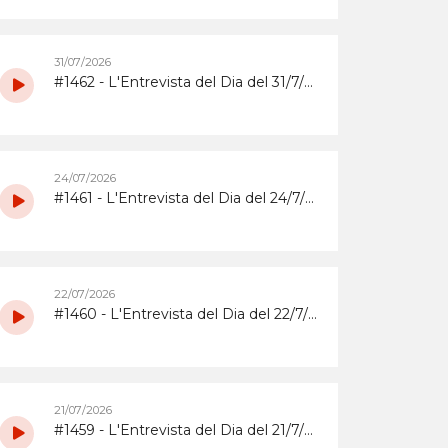
31/07/2026
#1462 - L'Entrevista del Dia del 31/7/2026 amb la coordinadora i els participants del grup de grans del Casal d'Estiu Municipal de 2026
24/07/2026
#1461 - L'Entrevista del Dia del 24/7/2026 amb l'Abrera Gimnàstic Club
22/07/2026
#1460 - L'Entrevista del Dia del 22/7/2026 sobre la Festa Major 2026 del Barri de Sta. Maria i el Suro
21/07/2026
#1459 - L'Entrevista del Dia del 21/7/2026 sobrera la Festa Major 2026 del barri del Rebato d'Abrera