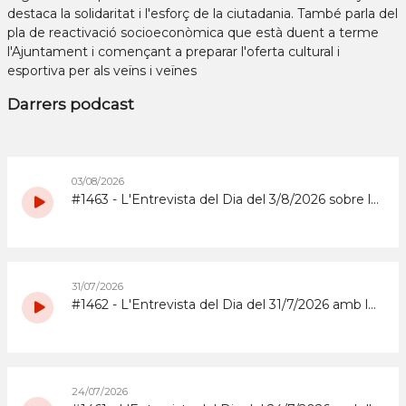
destaca la solidaritat i l'esforç de la ciutadania. També parla del
pla de reactivació socioeconòmica que està duent a terme
l'Ajuntament i començant a preparar l'oferta cultural i
esportiva per als veïns i veïnes
Darrers podcast
03/08/2026
#1463 - L'Entrevista del Dia del 3/8/2026 sobre la Copa d'Espanya de Superenduro a Abrera
31/07/2026
#1462 - L'Entrevista del Dia del 31/7/2026 amb la coordinadora i els participants del grup de grans del Casal d'Estiu Municipal de 2026
24/07/2026