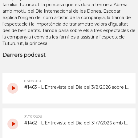
familiar Tutururut, la princesa que es durà a terme a Abrera
amb motiu del Dia Internacional de les Dones. Escobar
explica l'origen del nom artístic de la companyia, la trama de
l'espectacle i la importància de transmetre valors d'igualtat
des de ben petits. També parla sobre els altres espectacles de
la companyia i convida les famílies a assistir a l'espectacle
Tutururut, la princesa
Darrers podcast
03/08/2026
#1463 - L'Entrevista del Dia del 3/8/2026 sobre la Copa d'Espanya de Superenduro a Abrera
31/07/2026
#1462 - L'Entrevista del Dia del 31/7/2026 amb la coordinadora i els participants del grup de grans del Casal d'Estiu Municipal de 2026