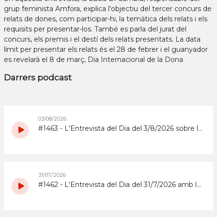
grup feminista Amfora, explica l'objectiu del tercer concurs de
relats de dones, com participar-hi, la temàtica dels relats i els
requisits per presentar-los. També es parla del jurat del
concurs, els premis i el destí dels relats presentats. La data
límit per presentar els relats és el 28 de febrer i el guanyador
es revelarà el 8 de març, Dia Internacional de la Dona
Darrers podcast
03/08/2026
#1463 - L'Entrevista del Dia del 3/8/2026 sobre la Copa d'Espanya de Superenduro a Abrera
31/07/2026
#1462 - L'Entrevista del Dia del 31/7/2026 amb la coordinadora i els participants del grup de grans del Casal d'Estiu Municipal de 2026