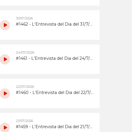
31/07/2026
#1462 - L'Entrevista del Dia del 31/7/2026 amb la coordinadora i els participants del grup de grans del Casal d'Estiu Municipal de 2026
24/07/2026
#1461 - L'Entrevista del Dia del 24/7/2026 amb l'Abrera Gimnàstic Club
22/07/2026
#1460 - L'Entrevista del Dia del 22/7/2026 sobre la Festa Major 2026 del Barri de Sta. Maria i el Suro
21/07/2026
#1459 - L'Entrevista del Dia del 21/7/2026 sobrera la Festa Major 2026 del barri del Rebato d'Abrera