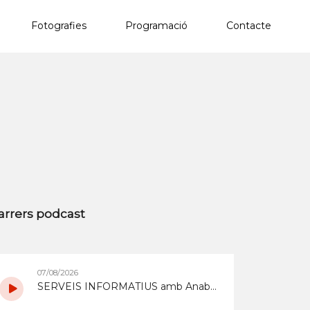
Fotografies
Programació
Contacte
×
arrers podcast
07/08/2026
SERVEIS INFORMATIUS amb Anabel Gómez i Óscar Navarro del 7/8/2026