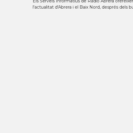
Els Serveis Informatius de Ràdio Abrera ofereixen
l'actualitat d'Abrera i el Baix Nord, després dels b