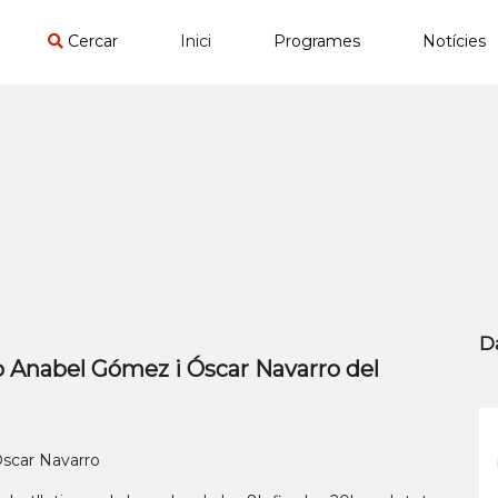
Cercar
Inici
Programes
Notícies
D
nabel Gómez i Óscar Navarro del
car Navarro