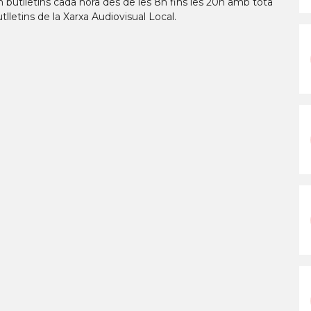
 butlletins cada hora des de les 8h fins les 20h amb tota
utlletins de la Xarxa Audiovisual Local.