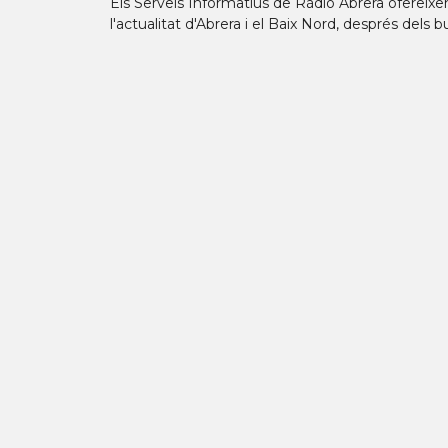
Els Serveis Informatius de Ràdio Abrera ofereixen
l'actualitat d'Abrera i el Baix Nord, després dels b