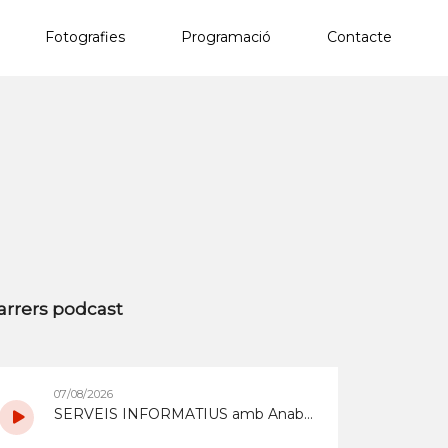
Fotografies
Programació
Contacte
×
arrers podcast
07/08/2026
SERVEIS INFORMATIUS amb Anabel Gómez i Óscar Navarro del 7/8/2026