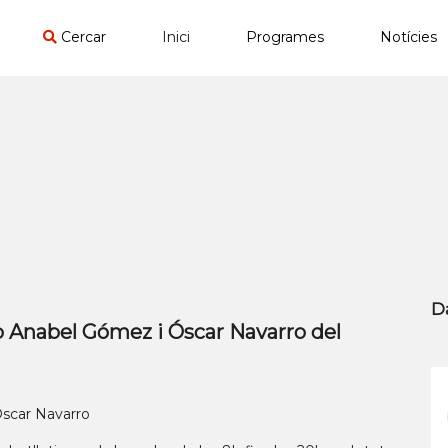
Cercar
Inici
Programes
Notícies
D
nabel Gómez i Óscar Navarro del
car Navarro