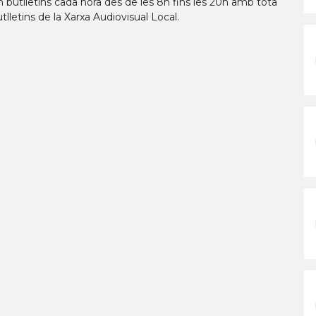
 butlletins cada hora des de les 8h fins les 20h amb tota
utlletins de la Xarxa Audiovisual Local.