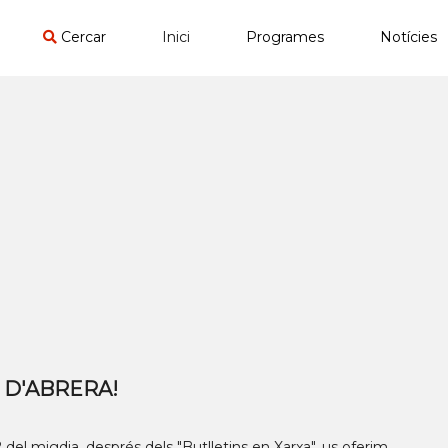
Cercar
Inici
Programes
Notícies
 D'ABRERA!
del migdia, després dels "Butlletins en Xarxa", us oferim