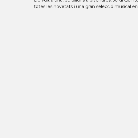
De vuit a una, de dilluns a divendres, Jordi Qui
totes les novetats i una gran selecció musical en c