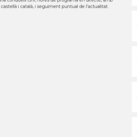
ntana condueix cinc hores de programa en directe, amb
astellà i català, i seguiment puntual de l’actualitat.