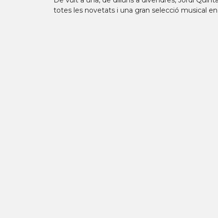
De vuit a una, de dilluns a divendres, Jordi Qui
totes les novetats i una gran selecció musical en c