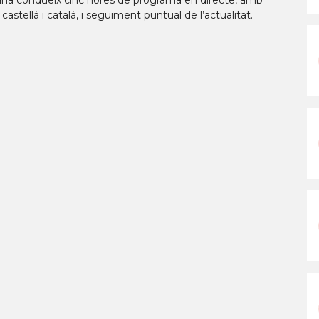
ntana condueix cinc hores de programa en directe, amb
astellà i català, i seguiment puntual de l’actualitat.